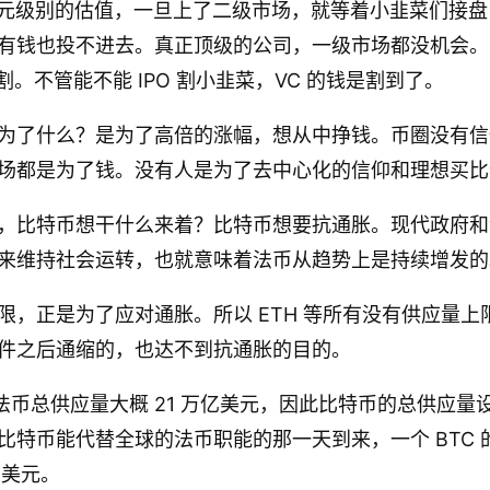
 万亿美元级别的估值，一旦上了二级市场，就等着小韭菜们接
有钱也投不进去。真正顶级的公司，一级市场都没机会。
相割。不管能不能 IPO 割小韭菜，VC 的钱是割到了。
为了什么？是为了高倍的涨幅，想从中挣钱。币圈没有信
场都是为了钱。没有人是为了去中心化的信仰和理想买比
，比特币想干什么来着？比特币想要抗通胀。现代政府和
来维持社会运转，也就意味着法币从趋势上是持续增发的
限，正是为了应对通胀。所以 ETH 等所有没有供应量上
件之后通缩的，也达不到抗通胀的目的。
的法币总供应量大概 21 万亿美元，因此比特币的总供应量设计
比特币能代替全球的法币职能的那一天到来，一个 BTC 
万美元。