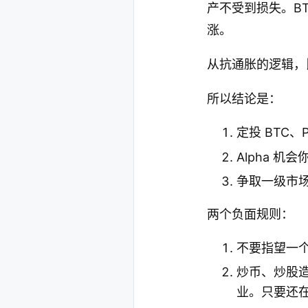
产不受到损失。B
涨。
从抗通胀的逻辑，
所以结论是：
定投 BTC、P
Alpha 机会
争取一级市
两个负面规则：
不要指望一
炒币、炒股
业。只要还